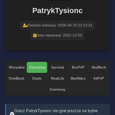
PatrykTysionc
Ostatnio widziany: 2026-04-23 22:13:21
Data rejestracji: 2022-12-03
Wszystkie
Ekonomia
Survival
BoxPvP
SkyBlock
OneBlock
Duels
RealLife
BedWars
KitPvP
Eventowy
Gracz PatrykTysionc nie grał jeszcze na trybie