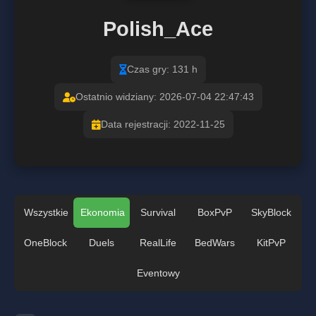
Polish_Ace
Czas gry: 131 h
Ostatnio widziany: 2026-07-04 22:47:43
Data rejestracji: 2022-11-25
Wszystkie
Ekonomia
Survival
BoxPvP
SkyBlock
OneBlock
Duels
RealLife
BedWars
KitPvP
Eventowy