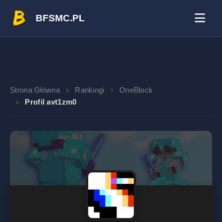
BFSMC.PL
Strona Główna
Rankingi
OneBlock
Profil avt1zm0