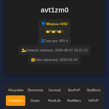
avt1zm0
Miejsce #252
0
0
2
Czas gry: 891 h
Ostatnio widziany: 2026-08-07 20:21:12
Data rejestracji: 2026-01-04
Wszystkie
Ekonomia
Survival
BoxPvP
SkyBlock
OneBlock
Duels
RealLife
BedWars
KitPvP