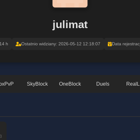
julimat
14 h
Ostatnio widziany: 2026-05-12 12:18:07
Data rejestrac
oxPvP
SkyBlock
OneBlock
Duels
RealL
3