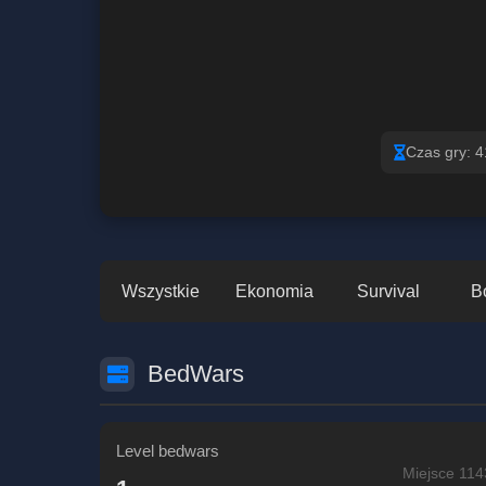
Czas gry: 4
Wszystkie
Ekonomia
Survival
B
BedWars
Level bedwars
Miejsce 114