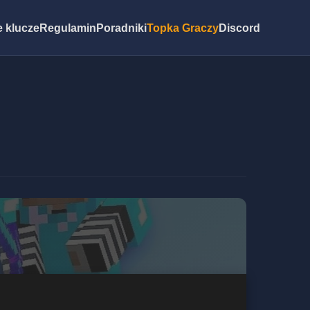
 klucze
Regulamin
Poradniki
Topka Graczy
Discord