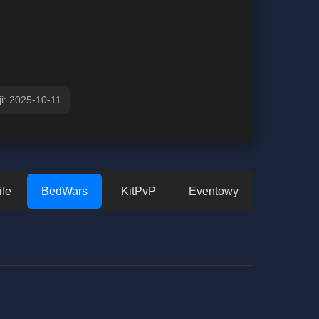
ji: 2025-10-11
ife
BedWars
KitPvP
Eventowy