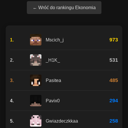
← Wróć do rankingu Ekonomia
973
1.
Mscich_j
531
2.
_H1K_
485
3.
Pasitea
294
4.
Pavix0
258
5.
Gwiazdeczkkaa