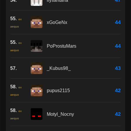
47
54.
ilysantana
55.
ex
44
xGoGeNx
aequo
55.
ex
44
PoProstuMars
aequo
43
57.
_Kubus98_
58.
ex
42
pupus2115
aequo
58.
ex
42
Motyl_Nocny
aequo