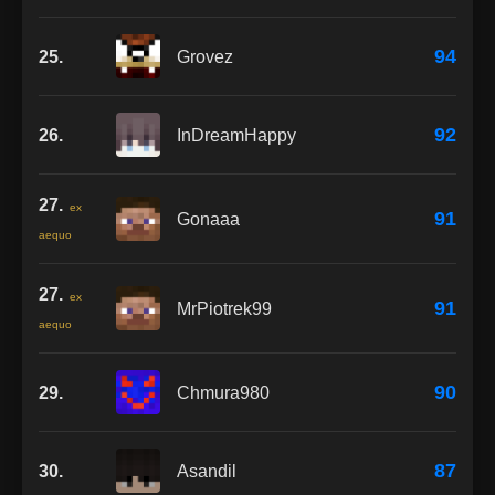
94
25.
Grovez
92
26.
InDreamHappy
27.
ex
91
Gonaaa
aequo
27.
ex
91
MrPiotrek99
aequo
90
29.
Chmura980
87
30.
Asandil