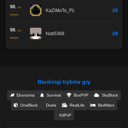
98.
ex
28
KaZiMoTo_PL
aequo
98.
ex
28
Nati5369
aequo
Rankingi trybów gry
Ekonomia
Survival
BoxPVP
SkyBlock
OneBlock
Duels
RealLife
BedWars
KitPvP