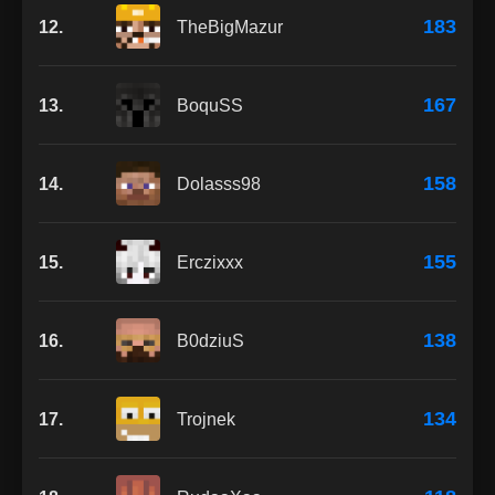
183
12.
TheBigMazur
167
13.
BoquSS
158
14.
Dolasss98
155
15.
Erczixxx
138
16.
B0dziuS
134
17.
Trojnek