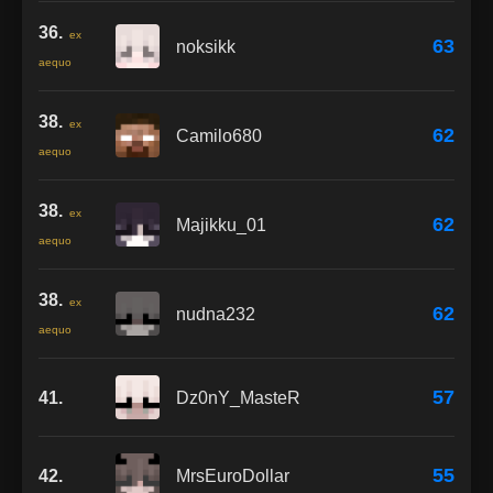
36.
ex
63
noksikk
aequo
38.
ex
62
Camilo680
aequo
38.
ex
62
Majikku_01
aequo
38.
ex
62
nudna232
aequo
57
41.
Dz0nY_MasteR
55
42.
MrsEuroDollar