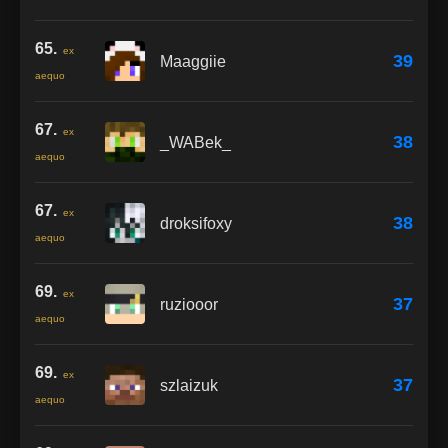
65.
ex
39
Maaggiie
aequo
67.
ex
38
_WABek_
aequo
67.
ex
38
droksifoxy
aequo
69.
ex
37
ruziooor
aequo
69.
ex
37
szlaizuk
aequo