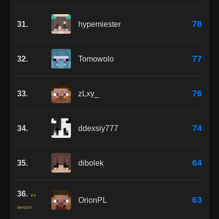
78
31.
hypemiester
77
32.
Tomowolo
76
33.
zLxy_
74
34.
ddexsiy777
64
35.
dibolek
36.
ex
63
OrionPL
aequo