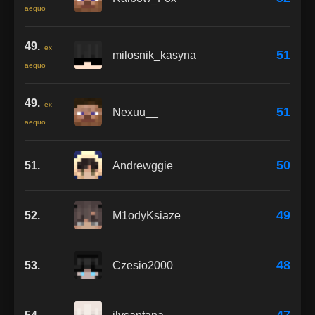
aequo
49.
ex
51
milosnik_kasyna
aequo
49.
ex
51
Nexuu__
aequo
50
51.
Andrewggie
49
52.
M1odyKsiaze
48
53.
Czesio2000