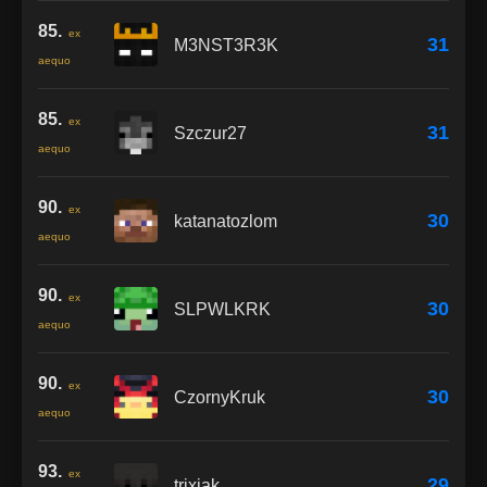
85.
ex
31
M3NST3R3K
aequo
85.
ex
31
Szczur27
aequo
90.
ex
30
katanatozlom
aequo
90.
ex
30
SLPWLKRK
aequo
90.
ex
30
CzornyKruk
aequo
93.
ex
29
trixiak