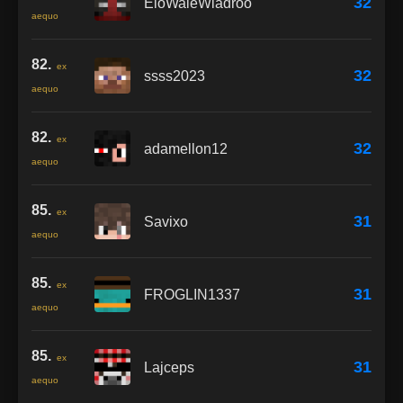
32
EloWaleWiadroo
aequo
82.
ex
32
ssss2023
aequo
82.
ex
32
adamellon12
aequo
85.
ex
31
Savixo
aequo
85.
ex
31
FROGLIN1337
aequo
85.
ex
31
Lajceps
aequo