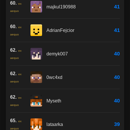
60.
ex
41
majkul190988
aequo
60.
ex
41
AdrianFejcior
aequo
62.
ex
40
demyk007
aequo
62.
ex
40
0wc4xd
aequo
62.
ex
40
Myseth
aequo
65.
ex
39
lataarka
aequo