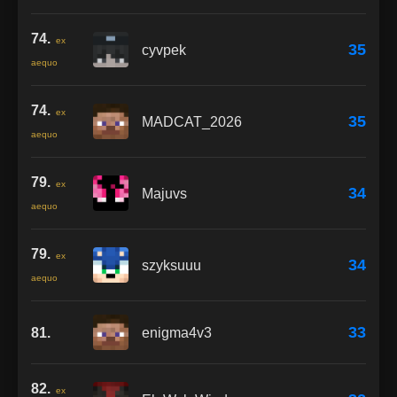
74.
ex
35
cyvpek
aequo
74.
ex
35
MADCAT_2026
aequo
79.
ex
34
Majuvs
aequo
79.
ex
34
szyksuuu
aequo
33
81.
enigma4v3
82.
ex