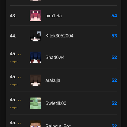
54
43.
piru1eta
53
44.
Kitek3052004
45.
ex
52
Shad0w4
aequo
45.
ex
52
arakuja
aequo
45.
ex
52
Swietlik00
aequo
45.
ex
52
Raibow_Fox