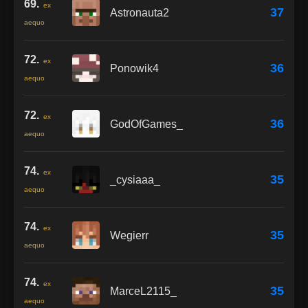
69.
ex
37
Astronauta2
aequo
72.
ex
36
Ponowik4
aequo
72.
ex
36
GodOfGames_
aequo
74.
ex
35
_cysiaaa_
aequo
74.
ex
35
Wegierr
aequo
74.
ex
35
MarceL2115_
aequo