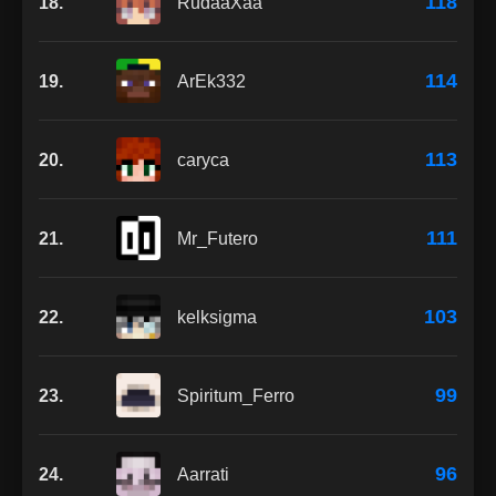
118
18.
RudaaXaa
114
19.
ArEk332
113
20.
caryca
111
21.
Mr_Futero
103
22.
kelksigma
99
23.
Spiritum_Ferro
96
24.
Aarrati