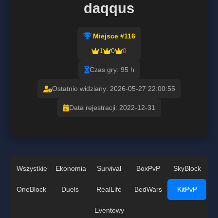
daqqus
Miejsce #116
1
0
0
Czas gry: 95 h
Ostatnio widziany: 2026-05-27 22:00:55
Data rejestracji: 2022-12-31
Wszystkie
Ekonomia
Survival
BoxPvP
SkyBlock
OneBlock
Duels
RealLife
BedWars
KitPvP
Eventowy