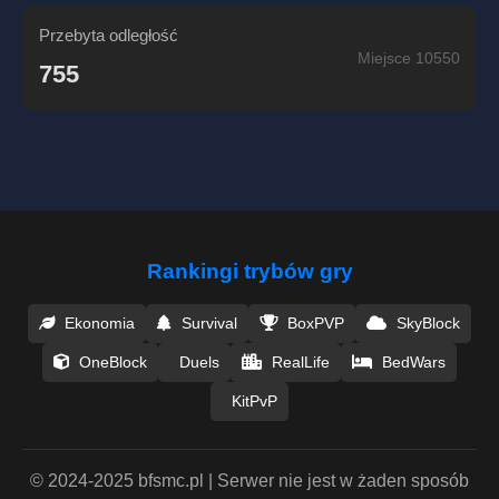
Przebyta odległość
Miejsce 10550
755
Rankingi trybów gry
Ekonomia
Survival
BoxPVP
SkyBlock
OneBlock
Duels
RealLife
BedWars
KitPvP
© 2024-2025 bfsmc.pl | Serwer nie jest w żaden sposób