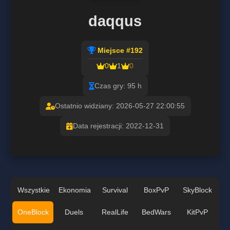
daqqus
Miejsce #192
0
1
0
Czas gry: 95 h
Ostatnio widziany: 2026-05-27 22:00:55
Data rejestracji: 2022-12-31
Wszystkie
Ekonomia
Survival
BoxPvP
SkyBlock
OneBlock
Duels
RealLife
BedWars
KitPvP