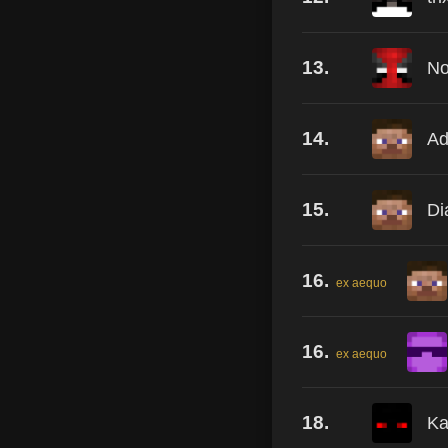
13.
No
14.
Ad
15.
Di
16.
ex aequo
16.
ex aequo
18.
Ka