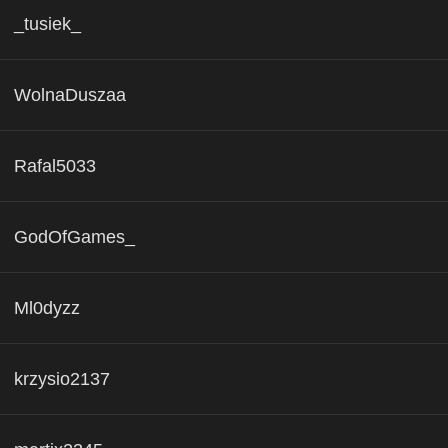
_tusiek_
WolnaDuszaa
Rafal5033
GodOfGames_
Ml0dyzz
krzysio2137