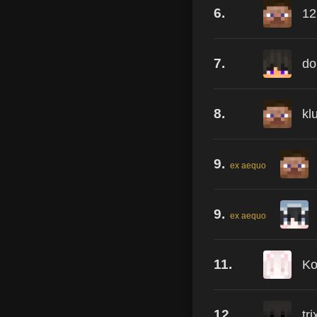
6.
12
7.
do
8.
kl
9.
ex aequo
9.
ex aequo
11.
Ko
12.
tri