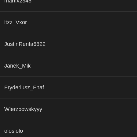
martix2345
itzz_Vxor
JustinRenta6822
Janek_Mik
Fryderiusz_Fnaf
Wierzbowskyyy
olosiolo