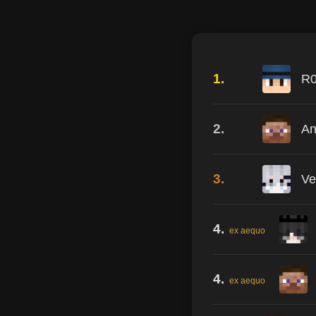
1.
R0
2.
An
3.
Ve
4.
ex aequo
4.
ex aequo