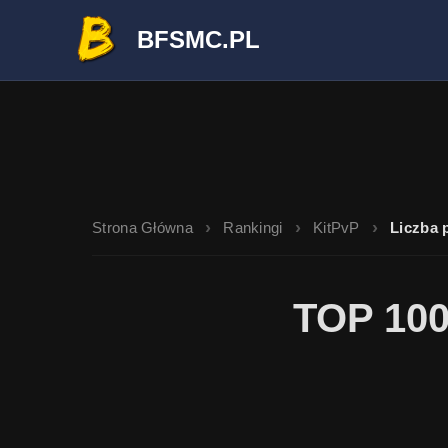
BFSMC.PL
Strona Główna
Rankingi
KitPvP
Liczba 
TOP 100