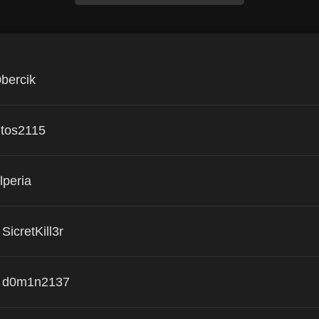
bercik
tos2115
lperia
SicretKill3r
d0m1n2137