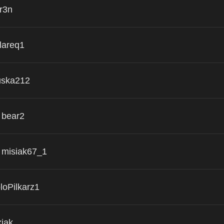
r3n
lareq1
uska212
bear2
misiak67_1
loPilkarz1
xiak