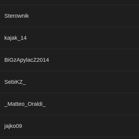
Sterownik
kajak_14
BiGzApylacZ2014
SebiKZ_
_Matteo_Oraldi_
jajko09