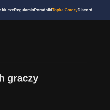
 klucze
Regulamin
Poradniki
Topka Graczy
Discord
h graczy