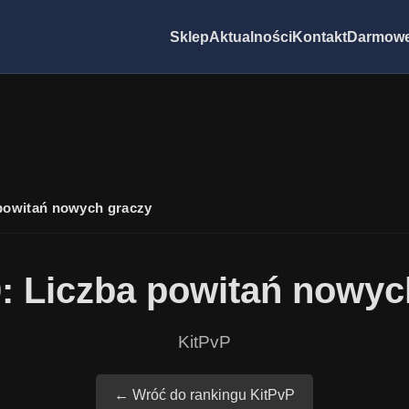
Sklep
Aktualności
Kontakt
Darmowe
powitań nowych graczy
: Liczba powitań nowyc
KitPvP
← Wróć do rankingu KitPvP