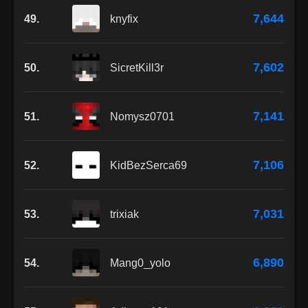
7,644
49.
knyfix
7,602
50.
SicretKill3r
7,141
51.
Nomysz0701
7,106
52.
KidBezSerca69
7,031
53.
trixiak
6,890
54.
Mang0_yolo