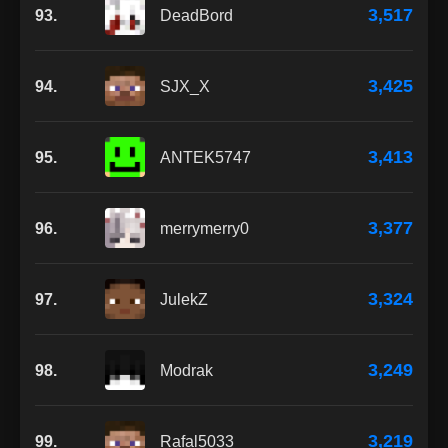
3,517
93.
DeadBord
3,425
94.
SJX_X
3,413
95.
ANTEK5747
3,377
96.
merrymerry0
3,324
97.
JulekZ
3,249
98.
Modrak
3,219
99.
Rafal5033