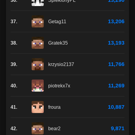
13,290
36.
SpieklonyPL
13,206
37.
Getag11
13,193
38.
Gratek35
11,766
39.
krzysio2137
11,269
40.
piotrekx7x
10,887
41.
froura
9,871
42.
bear2