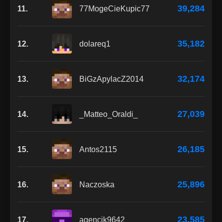
39,284
11.
77MogeCieKupic77
35,182
12.
dolareq1
32,174
13.
BiGzApylacZ2014
27,039
14.
_Matteo_Oraldi_
26,185
15.
Antos2115
25,896
16.
Naczoska
23,585
17.
agencik9642