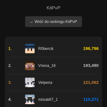
KitPvP
← Wróć do rankingu KitPvP
196,796
1.
R0bercik
193,490
2.
Virexa_16
121,062
3.
Velperia
110,271
4.
misiak67_1