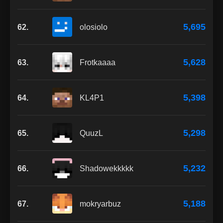
5,695
62.
olosiolo
5,628
63.
Frotkaaaa
5,398
64.
KL4P1
5,298
65.
QuuzL
5,232
66.
Shadowekkkkk
5,188
67.
mokryarbuz