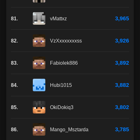
3,965
81.
vMattxz
3,926
82.
VzXxxxxxxxss
3,892
83.
Fabiolek886
3,882
84.
Hubi1015
3,802
85.
OkiDokiq3
3,785
86.
Mango_Msztarda