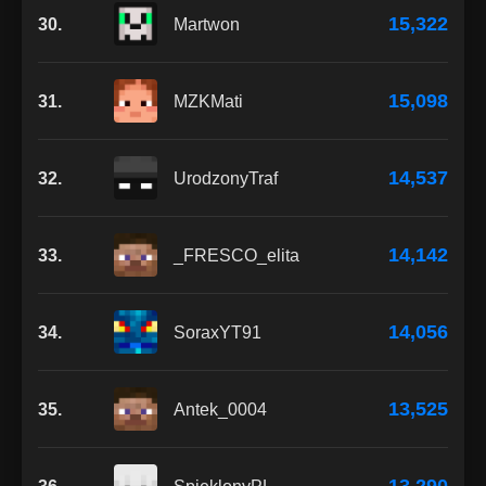
15,322
30.
Martwon
15,098
31.
MZKMati
14,537
32.
UrodzonyTraf
14,142
33.
_FRESCO_elita
14,056
34.
SoraxYT91
13,525
35.
Antek_0004