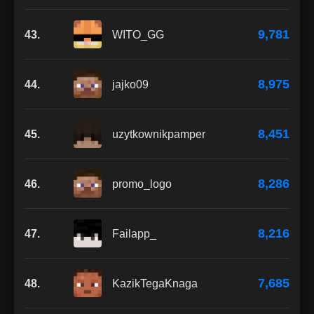
9,781
43.
WITO_GG
8,975
44.
jajko09
8,451
45.
uzytkownikpamper
8,286
46.
promo_logo
8,216
47.
Failapp_
7,685
48.
KazikTegaKnaga