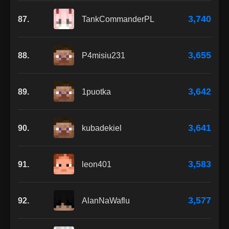
3,740
87.
TankCommanderPL
3,655
88.
P4misiu231
3,642
89.
1puotka
3,641
90.
kubadekiel
3,583
91.
leon401
3,577
92.
AlanNaWaflu