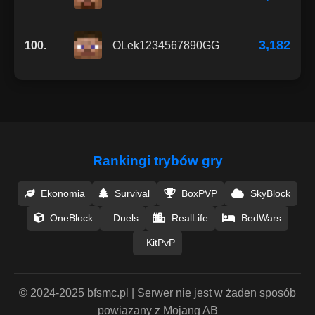
3,182
100.
OLek1234567890GG
Rankingi trybów gry
Ekonomia
Survival
BoxPVP
SkyBlock
OneBlock
Duels
RealLife
BedWars
KitPvP
© 2024-2025 bfsmc.pl | Serwer nie jest w żaden sposób
powiązany z Mojang AB