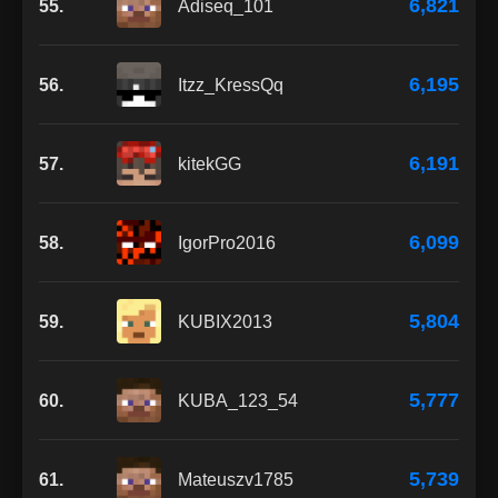
6,821
55.
Adiseq_101
6,195
56.
Itzz_KressQq
6,191
57.
kitekGG
6,099
58.
IgorPro2016
5,804
59.
KUBIX2013
5,777
60.
KUBA_123_54
5,739
61.
Mateuszv1785