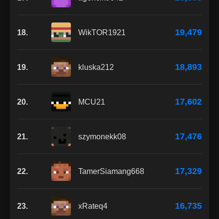
19,479
18.
WikTOR1921
18,893
19.
kluska212
17,602
20.
MCU21
17,476
21.
szymonekk08
17,329
22.
TamerSiamang668
16,735
23.
xRateq4