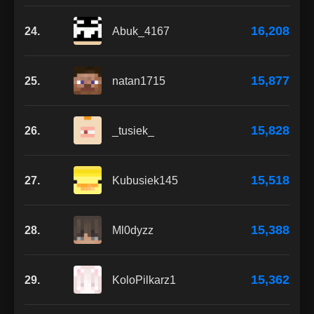
16,208
24.
Abuk_4167
15,877
25.
natan1715
15,828
26.
_tusiek_
15,518
27.
Kubusiek145
15,388
28.
Ml0dyzz
15,362
29.
KoloPilkarz1