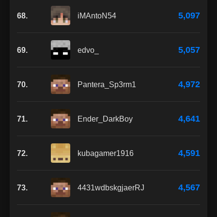
5,097
68.
iMAntoN54
5,057
69.
edvo_
4,972
70.
Pantera_Sp3rm1
4,641
71.
Ender_DarkBoy
4,591
72.
kubagamer1916
4,567
73.
4431wdbskgjaerRJ