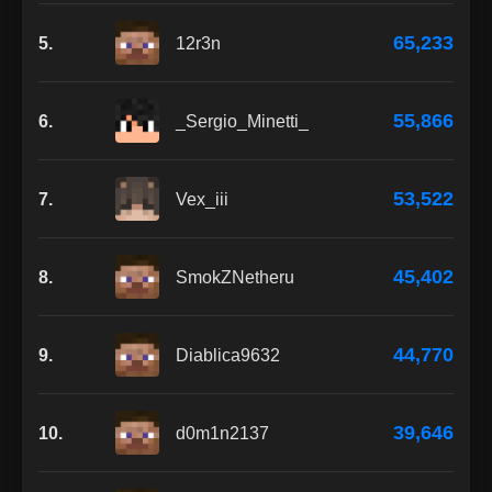
65,233
5.
12r3n
55,866
6.
_Sergio_Minetti_
53,522
7.
Vex_iii
45,402
8.
SmokZNetheru
44,770
9.
Diablica9632
39,646
10.
d0m1n2137