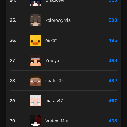
513
24.
Shad0w4
500
25.
kolorowymis
495
26.
o9kaf
488
27.
Youlya
482
28.
Gratek35
467
29.
maras47
438
30.
Vortex_Mag