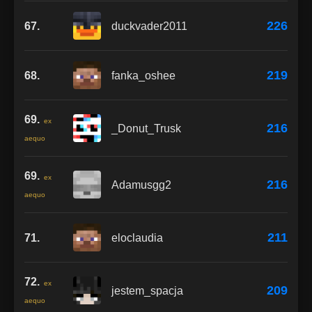
226
67.
duckvader2011
219
68.
fanka_oshee
69.
ex
216
_Donut_Trusk
aequo
69.
ex
216
Adamusgg2
aequo
211
71.
eloclaudia
72.
ex
209
jestem_spacja
aequo