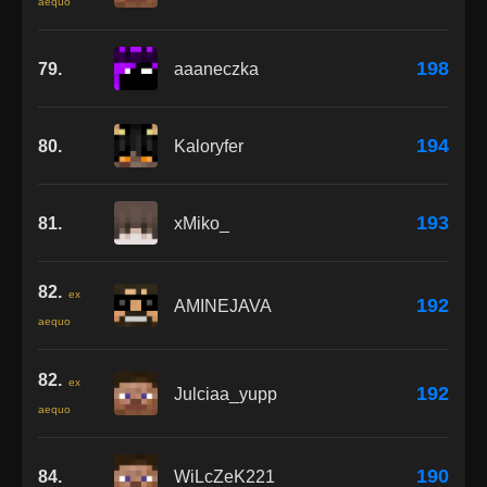
aequo
198
79.
aaaneczka
194
80.
Kaloryfer
193
81.
xMiko_
82.
ex
192
AMINEJAVA
aequo
82.
ex
192
Julciaa_yupp
aequo
190
84.
WiLcZeK221