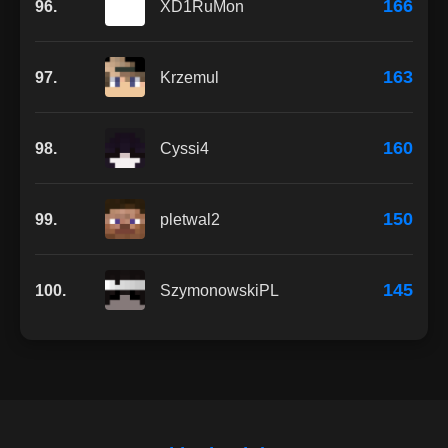
166
96.
XD1RuMon
163
97.
Krzemul
160
98.
Cyssi4
150
99.
pletwal2
145
100.
SzymonowskiPL