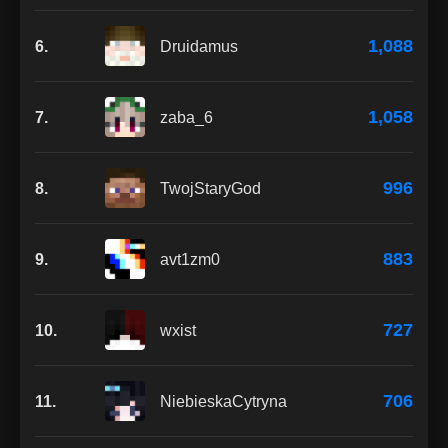
1,088
6.
Druidamus
1,058
7.
zaba_6
996
8.
TwojStaryGod
883
9.
avt1zm0
727
10.
wxist
706
11.
NiebieskaCytryna