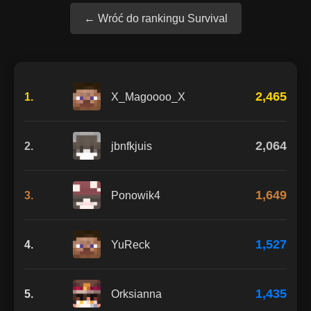
← Wróć do rankingu Survival
2,465
1.
X_Magoooo_X
2,064
2.
jbnfkjuis
1,649
3.
Ponowik4
1,527
4.
YuReck
1,435
5.
Orksianna