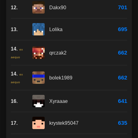
701
12.
Dakx90
695
13.
Lolika
14.
ex
662
qrczak2
aequo
14.
ex
662
bolek1989
aequo
641
16.
Xyraaae
635
17.
krystek95047