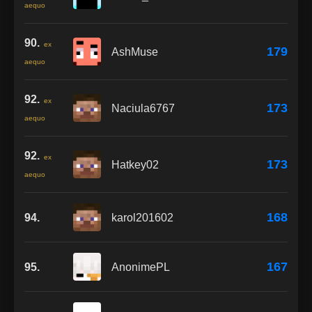
aequo
90.
ex
179
AshMuse
aequo
92.
ex
173
Naciula6767
aequo
92.
ex
173
Hatkey02
aequo
168
94.
karol201602
167
95.
AnonimePL