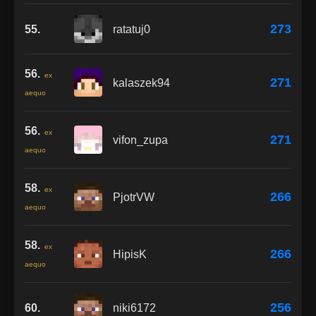
273
55.
ratatuj0
56.
ex
271
kalaszek94
aequo
56.
ex
271
vifon_zupa
aequo
58.
ex
266
PjotrVW
aequo
58.
ex
266
HipisK
aequo
256
60.
niki6172