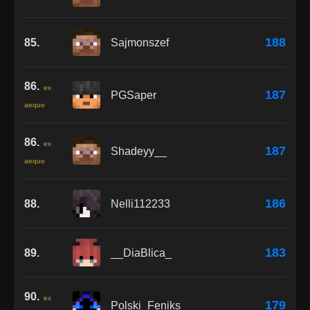
188
85.
Sajmonszef
86.
ex
187
PGSaper
aequo
86.
ex
187
Shadeyy__
aequo
186
88.
Nelli112233
183
89.
__DiaBlica_
90.
ex
179
Polski_Feniks