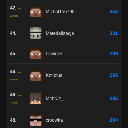
42.
ex
353
Michal156798
aequo
331
44.
Materializacja
299
45.
Litwinek_
46.
ex
295
Kmiotus
aequo
46.
ex
295
M4hr3z_
aequo
294
48.
croowka