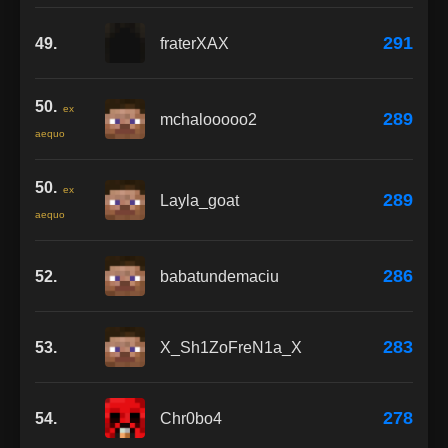
291
49.
fraterXAX
50.
ex
289
mchalooooo2
aequo
50.
ex
289
Layla_goat
aequo
286
52.
babatundemaciu
283
53.
X_Sh1ZoFreN1a_X
278
54.
Chr0bo4