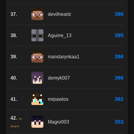
396
37.
devilheartz
395
38.
Aguirre_13
386
39.
mandarynkaa1
366
40.
demyk007
362
41.
mrpawlox
42.
ex
353
Magio003
aequo