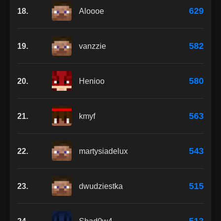
629
18.
Aloooe
582
19.
vanzzie
580
20.
Henioo
563
21.
kmyf
543
22.
martysiadelux
515
23.
dwudziestka