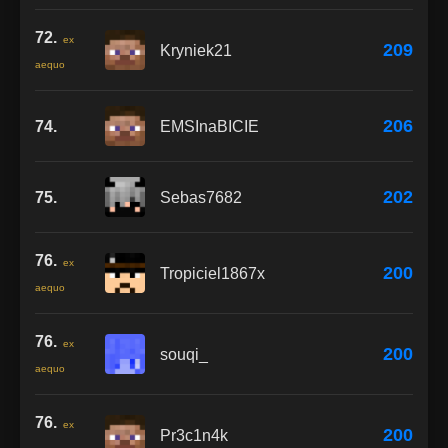
72.
ex
209
Kryniek21
aequo
206
74.
EMSInaBICIE
202
75.
Sebas7682
76.
ex
200
Tropiciel1867x
aequo
76.
ex
200
souqi_
aequo
76.
ex
200
Pr3c1n4k