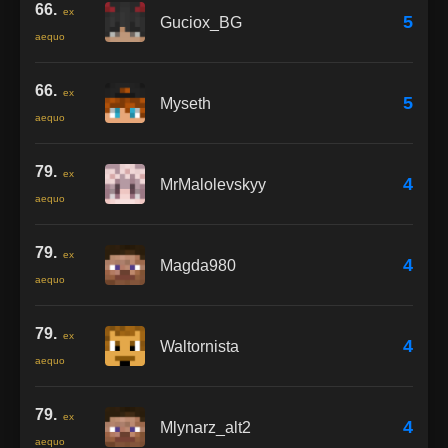
66.
ex
5
Guciox_BG
aequo
66.
ex
5
Myseth
aequo
79.
ex
4
MrMalolevskyy
aequo
79.
ex
4
Magda980
aequo
79.
ex
4
Waltornista
aequo
79.
ex
4
Mlynarz_alt2
aequo