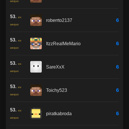
aequo
53.
ex
6
roberrto2137
aequo
53.
ex
6
ItzzRealMeMario
aequo
53.
ex
6
SareXxX
aequo
53.
ex
6
Toichy523
aequo
53.
ex
6
piratkabroda
aequo