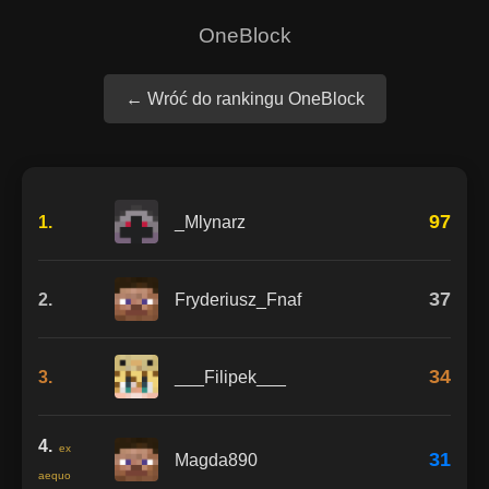
OneBlock
← Wróć do rankingu OneBlock
97
1.
_Mlynarz
37
2.
Fryderiusz_Fnaf
34
3.
___Filipek___
4.
ex
31
Magda890
aequo