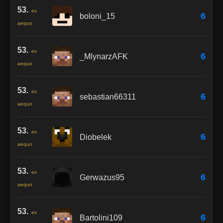
53.
ex
6
boloni_15
aequo
53.
ex
6
_MlynarzAFK
aequo
53.
ex
6
sebastian66311
aequo
53.
ex
6
Diobelek
aequo
53.
ex
6
Gerwazus95
aequo
53.
ex
6
Bartolini109