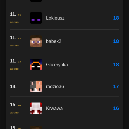
11.
ex
18
Lokieusz
aequo
11.
ex
18
babek2
aequo
11.
ex
18
Glicerynka
aequo
17
14.
radzio36
15.
ex
16
Krwawa
aequo
15.
ex