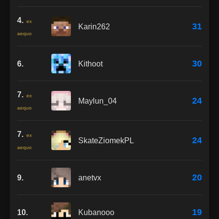
4.
ex
31
Karin262
aequo
30
6.
Kithoot
7.
ex
24
Maylun_04
aequo
7.
ex
24
SkateZiomekPL
aequo
20
9.
anetvx
19
10.
Kubanooo