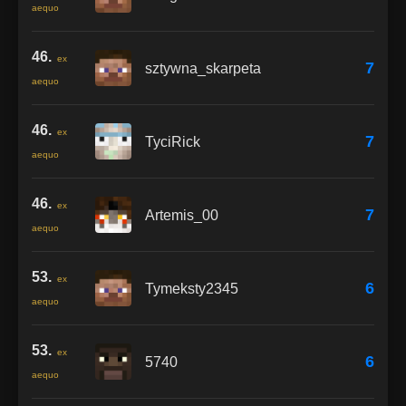
aequo
46.
ex
7
sztywna_skarpeta
aequo
46.
ex
7
TyciRick
aequo
46.
ex
7
Artemis_00
aequo
53.
ex
6
Tymeksty2345
aequo
53.
ex
6
5740
aequo