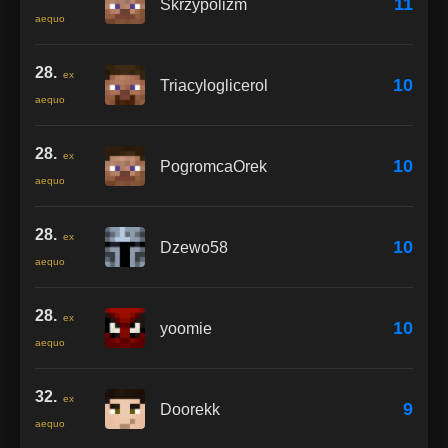
11
Skrzypolizm
aequo
28.
ex
10
Triacyloglicerol
aequo
28.
ex
10
PogromcaOrek
aequo
28.
ex
10
Dzewo58
aequo
28.
ex
10
yoomie
aequo
32.
ex
9
Doorekk
aequo