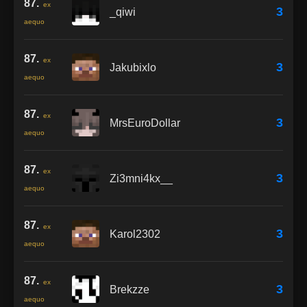
87.
ex
3
_qiwi
aequo
87.
ex
3
Jakubixlo
aequo
87.
ex
3
MrsEuroDollar
aequo
87.
ex
3
Zi3mni4kx__
aequo
87.
ex
3
Karol2302
aequo
87.
ex
3
Brekzze
aequo