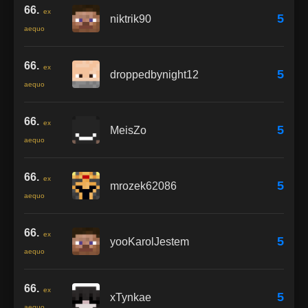
66.
ex
5
niktrik90
aequo
66.
ex
5
droppedbynight12
aequo
66.
ex
5
MeisZo
aequo
66.
ex
5
mrozek62086
aequo
66.
ex
5
yooKarolJestem
aequo
66.
ex
5
xTynkae
aequo