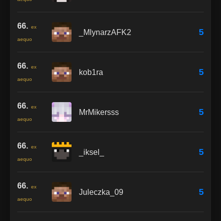
66.
ex
5
_MlynarzAFK2
aequo
66.
ex
5
kob1ra
aequo
66.
ex
5
MrMikersss
aequo
66.
ex
5
_iksel_
aequo
66.
ex
5
Juleczka_09
aequo