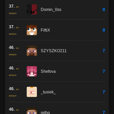
37.
ex
8
Domin_0ss
aequo
37.
ex
8
FiftiX
aequo
46.
ex
7
SZYSZKO211
aequo
46.
ex
7
Shefova
aequo
46.
ex
7
_tusiek_
aequo
46.
ex
7
rethg