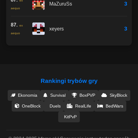
ex
3
MaZuruSs
aequo
87.
ex
3
xeyers
aequo
Rankingi trybów gry
Ekonomia
Survival
BoxPVP
SkyBlock
OneBlock
Duels
RealLife
BedWars
KitPvP