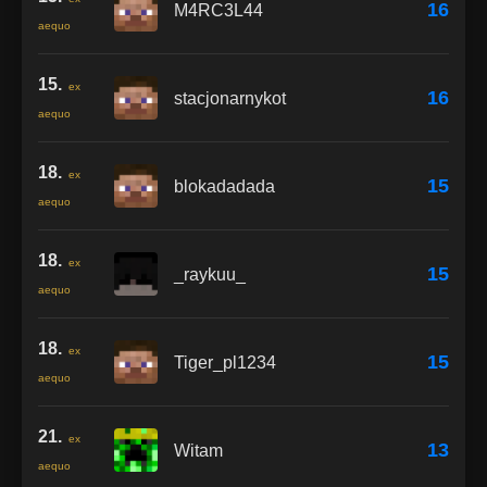
16
M4RC3L44
aequo
15.
ex
16
stacjonarnykot
aequo
18.
ex
15
blokadadada
aequo
18.
ex
15
_raykuu_
aequo
18.
ex
15
Tiger_pl1234
aequo
21.
ex
13
Witam
aequo