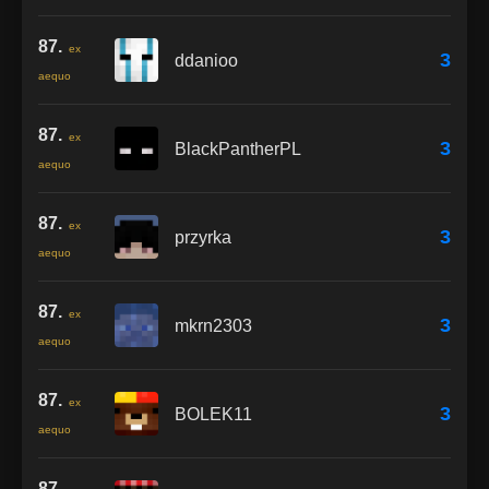
87.
ex
3
ddanioo
aequo
87.
ex
3
BlackPantherPL
aequo
87.
ex
3
przyrka
aequo
87.
ex
3
mkrn2303
aequo
87.
ex
3
BOLEK11
aequo
87.