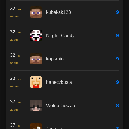
32.
ex
9
kubaksk123
aequo
32.
ex
9
N1ght_Candy
aequo
32.
ex
9
koplanio
aequo
32.
ex
9
haneczkusia
aequo
37.
ex
8
WolnaDuszaa
aequo
37.
ex
8
Jashalp