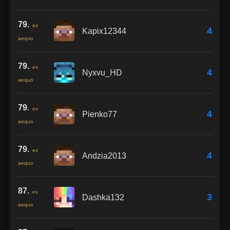
79.
ex
4
Kapix12344
aequo
79.
ex
4
Nyxvu_HD
aequo
79.
ex
4
Pienko77
aequo
79.
ex
4
Andzia2013
aequo
87.
ex
3
Dashka132
aequo