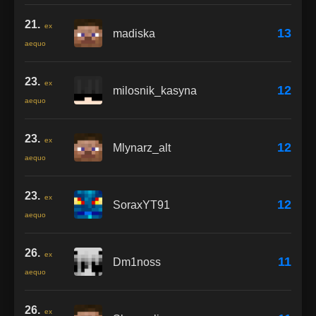
21.
ex
13
madiska
aequo
23.
ex
12
milosnik_kasyna
aequo
23.
ex
12
Mlynarz_alt
aequo
23.
ex
12
SoraxYT91
aequo
26.
ex
11
Dm1noss
aequo
26.
ex