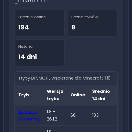
gracze online.
Łącznie online
Liczba trybów
194
9
Historia
14 dni
Tryby BFSMC.PL wspierane dla Minecraft
1.10
Wersja
Średnio
Najwi
Tryb
Online
trybu
14 dni
14 dni
Survival z
1.8 -
66
103
211
Ekonomią
26.1.2
1.8 -