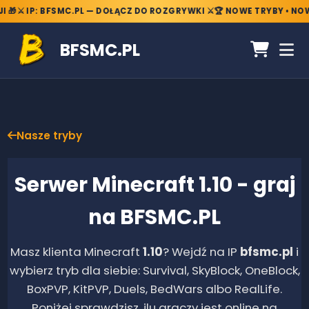

⚔️ IP: BFSMC.PL — DOŁĄCZ DO ROZGRYWKI ⚔️
🏆 NOWE TRYBY • NOWE 
BFSMC.PL
Nasze tryby
Serwer Minecraft
1.10
- graj
na BFSMC.PL
Masz klienta Minecraft
1.10
? Wejdź na IP
bfsmc.pl
i
wybierz tryb dla siebie: Survival, SkyBlock, OneBlock,
BoxPVP, KitPVP, Duels, BedWars albo RealLife.
Poniżej sprawdzisz, ilu graczy jest online na