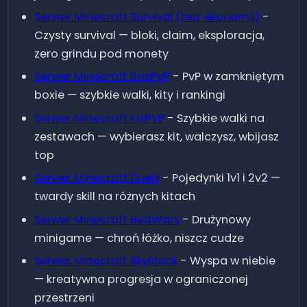
SkyBlock
18
33
97
26.1.2
Serwer Minecraft
Survival (bez ekonomii)
-
Czysty survival — bloki, claim, eksploracja,
1.8 -
RealLife
9
11
40
zero grindu pod monety
26.1.2
Serwer Minecraft
BoxPVP
-
PvP w zamkniętym
boxie — szybkie walki, kity i rankingi
Serwer Minecraft
KitPVP
-
Szybkie walki na
zestawach — wybierasz kit, walczysz, wbijasz
top
Serwer Minecraft
Duels
-
Pojedynki 1v1 i 2v2 —
twardy skill na różnych kitach
Serwer Minecraft
BedWars
-
Drużynowy
minigame — chroń łóżko, niszcz cudze
Serwer Minecraft
SkyBlock
-
Wyspa w niebie
— kreatywna progresja w ograniczonej
przestrzeni