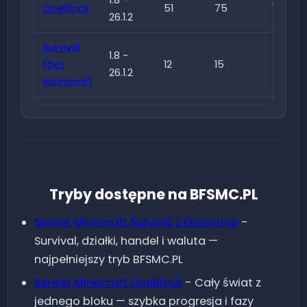
OneBlock
51
75
148
26.1.2
Survival
1.8 -
(bez
12
15
57
26.1.2
ekonomii)
1.8 -
BoxPVP
21
13
39
26.1.2
1.8 -
KitPVP
0
1
12
26.1.2
Tryby dostępne na BFSMC.PL
1.8 -
Duels
10
15
57
Serwer Minecraft
Survival z Ekonomią
-
26.1.2
Survival, działki, handel i waluta —
1.8 -
najpełniejszy tryb BFSMC.PL
BedWars
7
3
24
26.1.2
Serwer Minecraft
OneBlock
-
Cały świat z
jednego bloku — szybka progresja i fazy
1.8 -