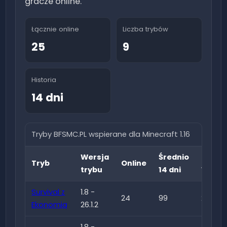
gracze online.
Łącznie online
Liczba trybów
25
9
Historia
14 dni
Tryby BFSMC.PL wspierane dla Minecraft
1.16
Wersja
Średnio
Najwi
Tryb
Online
trybu
14 dni
14 dni
Survival z
1.8 -
24
99
211
Ekonomią
26.1.2
1.8 -