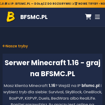
🎁
⚔️ IP: BFSMC.PL — DOŁĄCZ DO ROZGRYWKI ⚔️
🏆 NOWE TRYBY • NOWE
BFSMC.PL
Nasze tryby
Serwer Minecraft
1.16
- graj
na BFSMC.PL
Masz klienta Minecraft
1.16
? Wejdź na IP
bfsmc.pl
i
wybierz tryb dla siebie: Survival, SkyBlock, OneBlock,
BoxPVP, KitPVP, Duels, BedWars albo RealLife.
Poniżej sprawdzisz, ilu graczy jest online na