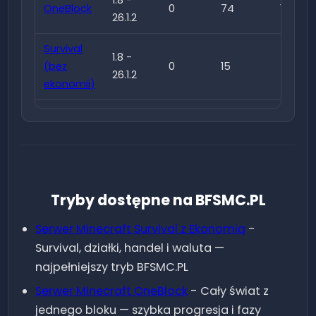
OneBlock
0
74
148
26.1.2
Survival
1.8 -
(bez
0
15
48
26.1.2
ekonomii)
1.8 -
BoxPVP
1
12
39
26.1.2
1.8 -
KitPVP
0
1
12
26.1.2
Tryby dostępne na BFSMC.PL
1.8 -
Duels
0
15
57
Serwer Minecraft
Survival z Ekonomią
-
26.1.2
Survival, działki, handel i waluta —
1.8 -
najpełniejszy tryb BFSMC.PL
BedWars
0
3
24
26.1.2
Serwer Minecraft
OneBlock
-
Cały świat z
jednego bloku — szybka progresja i fazy
1.8 -