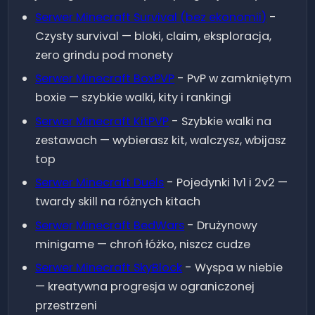
SkyBlock
0
31
97
26.1.2
Serwer Minecraft
Survival (bez ekonomii)
-
Czysty survival — bloki, claim, eksploracja,
1.8 -
RealLife
0
10
40
zero grindu pod monety
26.1.2
Serwer Minecraft
BoxPVP
-
PvP w zamkniętym
boxie — szybkie walki, kity i rankingi
Serwer Minecraft
KitPVP
-
Szybkie walki na
zestawach — wybierasz kit, walczysz, wbijasz
top
Serwer Minecraft
Duels
-
Pojedynki 1v1 i 2v2 —
twardy skill na różnych kitach
Serwer Minecraft
BedWars
-
Drużynowy
minigame — chroń łóżko, niszcz cudze
Serwer Minecraft
SkyBlock
-
Wyspa w niebie
— kreatywna progresja w ograniczonej
przestrzeni