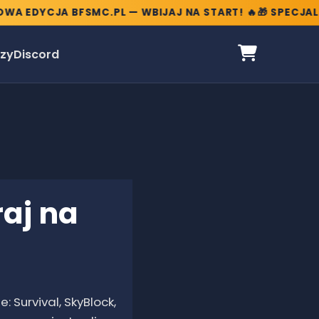
EDYCJA BFSMC.PL — WBIJAJ NA START! 🔥
🎁 SPECJALNE B
zy
Discord
raj na
e: Survival, SkyBlock,