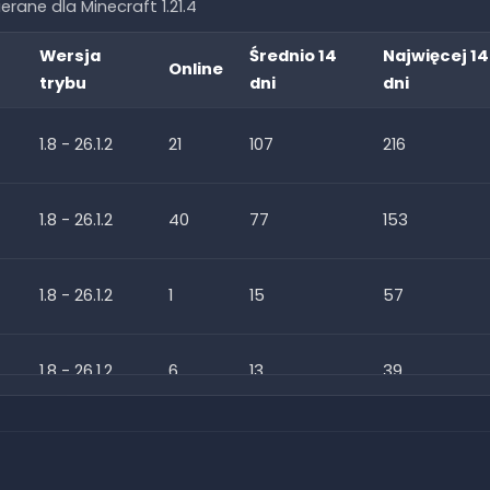
ierane dla Minecraft
1.21.4
Wersja
Średnio 14
Najwięcej 14
Online
trybu
dni
dni
1.8 - 26.1.2
21
107
216
1.8 - 26.1.2
40
77
153
1.8 - 26.1.2
1
15
57
1.8 - 26.1.2
6
13
39
1.8 - 26.1.2
0
2
16