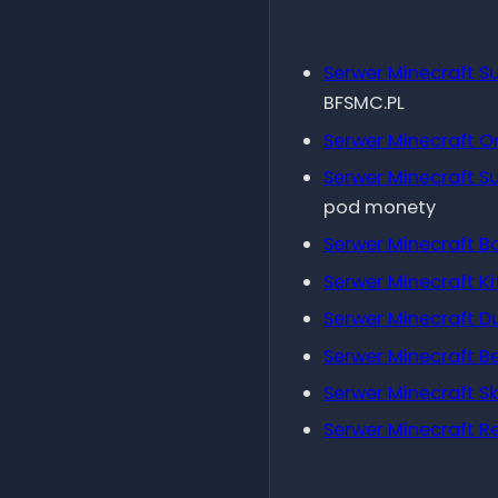
Duels
Serwer Minecraft
Su
BFSMC.PL
BedWars
Serwer Minecraft
O
Serwer Minecraft
Su
SkyBlock
pod monety
Serwer Minecraft
B
RealLife
Serwer Minecraft
Ki
Serwer Minecraft
D
Serwer Minecraft
B
Serwer Minecraft
S
Serwer Minecraft
Re