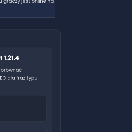
u graczy jest online na
ft
1.21.4
 porównać
EO dla fraz typu