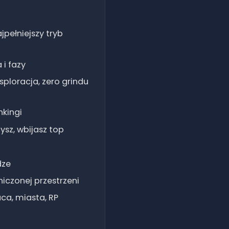
6.08.2026,
04:20
ajpełniejszy tryb
6.08.2026,
04:20
 i fazy
6.08.2026,
ksploracja, zero grindu
04:20
nkingi
6.08.2026,
04:20
ysz, wbijasz top
dze
iczonej przestrzeni
ca, miasta, RP