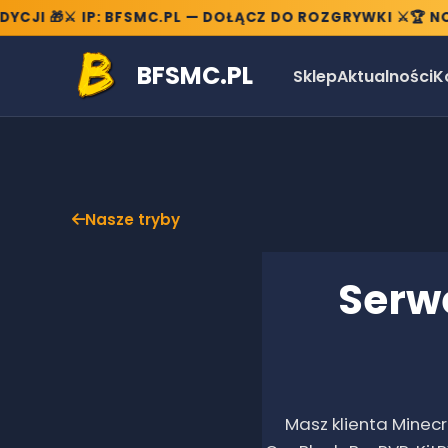
 🎁
⚔️ IP: BFSMC.PL — DOŁĄCZ DO ROZGRYWKI ⚔️
🏆 NOWE 
BFSMC.PL
Sklep
Aktualności
K
Nasze tryby
Serw
Masz klienta Minec