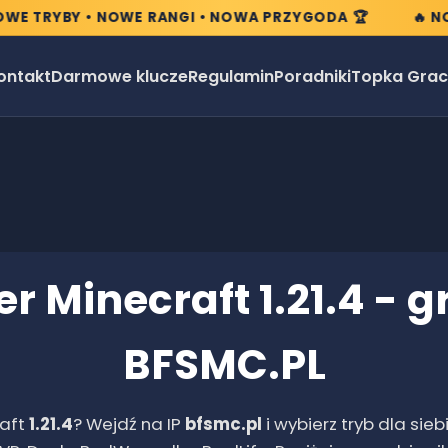
TRYBY • NOWE RANGI • NOWA PRZYGODA 🏆
🔥 NOWA 
ontakt
Darmowe klucze
Regulamin
Poradniki
Topka Grac
er Minecraft
1.21.4
- g
BFSMC.PL
raft
1.21.4
? Wejdź na IP
bfsmc.pl
i wybierz tryb dla siebi