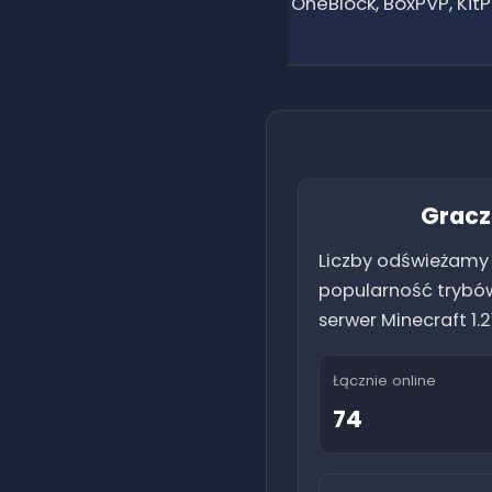
OneBlock, BoxPVP, KitP
Gracz
Liczby odświeżamy r
popularność trybów
serwer Minecraft
1.2
Łącznie online
74