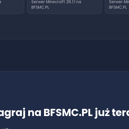
a
Serwer Minecraft
26.1.1
na
Serwer Mi
BFSMC.PL
BFSMC.PL
agraj na BFSMC.PL już ter