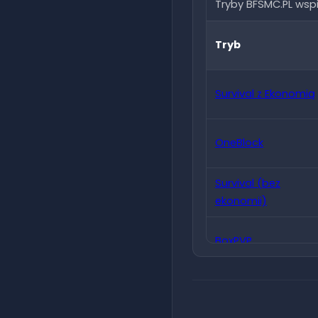
Tryby BFSMC.PL wsp
Tryb
Survival z Ekonomią
OneBlock
Survival (bez
ekonomii)
BoxPVP
KitPVP