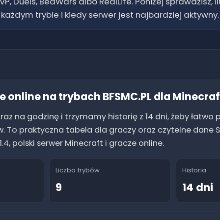
VP, Duels, BedWars albo RealLife. Poniżej sprawdzisz, il
każdym trybie i kiedy serwer jest najbardziej aktywny.
e online na trybach BFSMC.PL dla Minecra
az na godzinę i trzymamy historię z 14 dni, żeby łatwo
. To praktyczna tabela dla graczy oraz czytelne dane S
1.4
, polski serwer Minecraft i gracze online.
Liczba trybów
Historia
9
14 dni