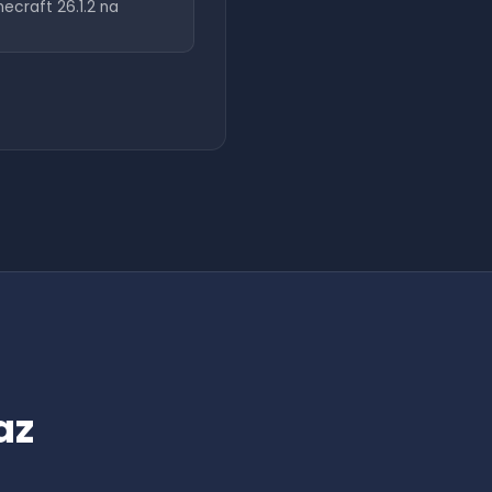
necraft
26.1.2
na
az