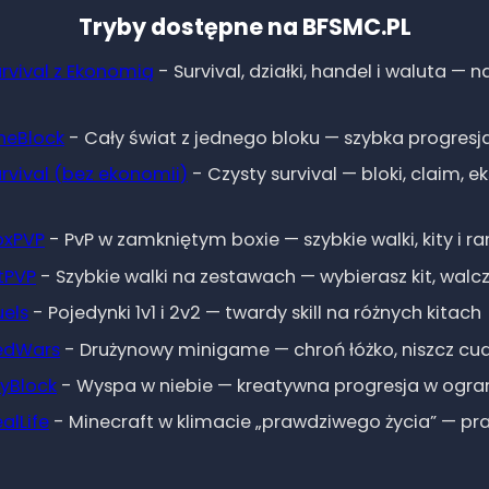
Tryby dostępne na BFSMC.PL
1.8 - 26.1.2
0
15
54
rvival z Ekonomią
-
Survival, działki, handel i waluta — n
1.8 - 26.1.2
0
3
24
neBlock
-
Cały świat z jednego bloku — szybka progresja
rvival (bez ekonomii)
-
Czysty survival — bloki, claim, e
1.8 - 26.1.2
6
34
97
oxPVP
-
PvP w zamkniętym boxie — szybkie walki, kity i ra
1.8 - 26.1.2
0
12
43
tPVP
-
Szybkie walki na zestawach — wybierasz kit, walcz
uels
-
Pojedynki 1v1 i 2v2 — twardy skill na różnych kitach
edWars
-
Drużynowy minigame — chroń łóżko, niszcz cu
kyBlock
-
Wyspa w niebie — kreatywna progresja w ogran
alLife
-
Minecraft w klimacie „prawdziwego życia” — pra