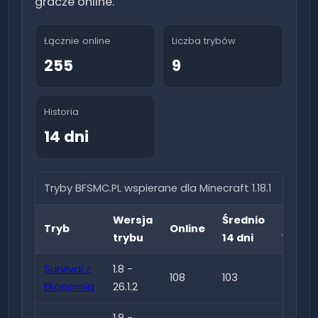
gracze online.
Łącznie online
Liczba trybów
255
9
Historia
14 dni
Tryby BFSMC.PL wspierane dla Minecraft
1.18.1
Wersja
Średnio
Najwi
Tryb
Online
trybu
14 dni
14 dni
Survival z
1.8 -
108
103
211
Ekonomią
26.1.2
1.8 -