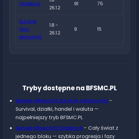
OneBlock
91
75
148
26.1.2
Survival
1.8 -
(bez
9
15
57
26.1.2
ekonomii)
1.8 -
BoxPVP
3
13
39
26.1.2
1.8 -
KitPVP
0
1
12
26.1.2
Tryby dostępne na BFSMC.PL
1.8 -
Duels
10
15
57
Serwer Minecraft
Survival z Ekonomią
-
26.1.2
Survival, działki, handel i waluta —
1.8 -
najpełniejszy tryb BFSMC.PL
BedWars
0
3
24
26.1.2
Serwer Minecraft
OneBlock
-
Cały świat z
jednego bloku — szybka progresja i fazy
1.8 -