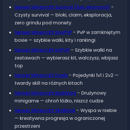
SkyBlock
22
33
97
26.1.2
Serwer Minecraft
Survival (bez ekonomii)
-
Czysty survival — bloki, claim, eksploracja,
1.8 -
RealLife
12
11
40
zero grindu pod monety
26.1.2
Serwer Minecraft
BoxPVP
-
PvP w zamkniętym
boxie — szybkie walki, kity i rankingi
Serwer Minecraft
KitPVP
-
Szybkie walki na
zestawach — wybierasz kit, walczysz, wbijasz
top
Serwer Minecraft
Duels
-
Pojedynki 1v1 i 2v2 —
twardy skill na różnych kitach
Serwer Minecraft
BedWars
-
Drużynowy
minigame — chroń łóżko, niszcz cudze
Serwer Minecraft
SkyBlock
-
Wyspa w niebie
— kreatywna progresja w ograniczonej
przestrzeni