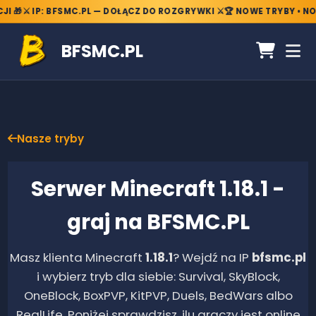
🎁
⚔️ IP: BFSMC.PL — DOŁĄCZ DO ROZGRYWKI ⚔️
🏆 NOWE TRYBY • NOWE
BFSMC.PL
Nasze tryby
Serwer Minecraft
1.18.1
-
graj na BFSMC.PL
Masz klienta Minecraft
1.18.1
? Wejdź na IP
bfsmc.pl
i wybierz tryb dla siebie: Survival, SkyBlock,
OneBlock, BoxPVP, KitPVP, Duels, BedWars albo
RealLife. Poniżej sprawdzisz, ilu graczy jest online